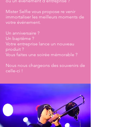
ou un événement d'entreprise ?
Mister Selfie vous propose re venir
immortaliser les meilleurs moments de
votre événement.
Un anniversaire ?
Un baptême ?
Votre entreprise lance un nouveau
produit ?
Vous faites une soirée mémorable ?
Nous nous chargeons des souvenirs de
celle-ci !