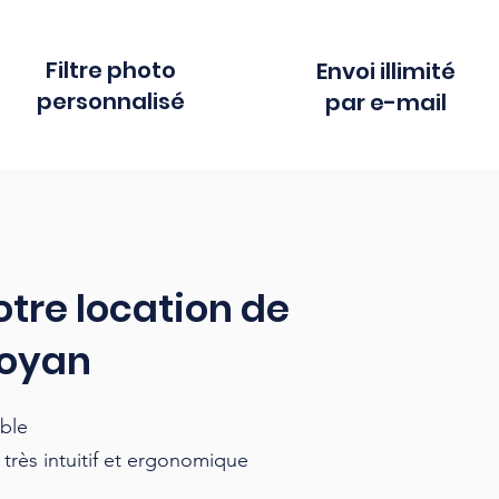
Filtre photo
Envoi illimité
personnalisé
par e-mail
otre location de
Royan
ible
, très intuitif et ergonomique