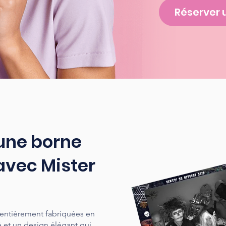
Réserver 
 une borne
avec Mister
 entièrement fabriquées en
é et un design élégant qui