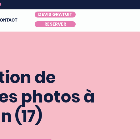
0
DEVIS GRATUIT
ONTACT
RESERVER
tion de
es photos à
n (17)