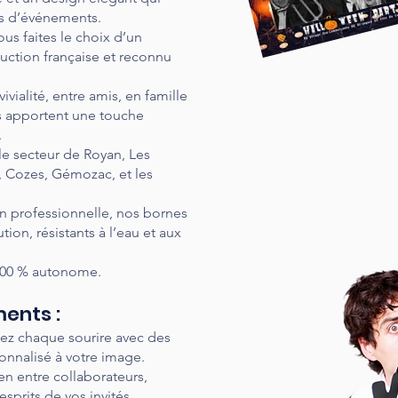
es d’événements.
us faites le choix d’un
uction française et reconnu
vialité, entre amis, en famille
s apportent une touche
.
le secteur de Royan, Les
, Cozes, Gémozac, et les
n professionnelle, nos bornes
tion, résistants à l’eau et aux
 100 % autonome.
ents :
sez chaque sourire avec des
onnalisé à votre image.
ien entre collaborateurs,
sprits de vos invités.