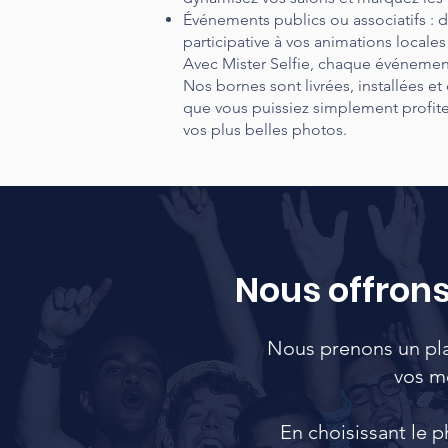
Événements publics ou associatifs :
participative à vos animations locales
Avec Mister Selfie, chaque événemen
Nos bornes sont livrées, installées et
que vous puissiez simplement profite
vos plus belles photos.
Nous offrons 
Nous prenons un plai
vos m
En choisissant le p