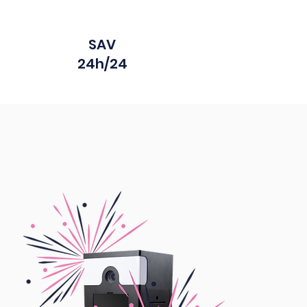
SAV
24h/24