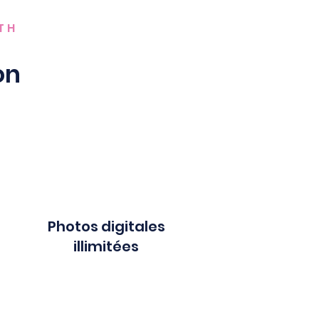
TH
on
Photos digitales
illimitées