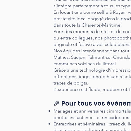
s’intègre parfaitement à tous les typ
En louant une borne selfie à Royan, vo
prestataire local engagé dans la prod
dans toute la Charente-Maritime.
Pour des moments de rires et de convi
ou entre collègues, nos photobooth
originale et festive à vos célébrations
Nos équipes interviennent dans tout 
Mathes, Saujon, Talmont-sur-Gironde
communes voisines du littoral.
Grâce à une technologie d’impressio
offrent des tirages photo haute résolu
traces de doigts.
L’expérience est fluide, moderne et
🎉 Pour tous vos événem
Mariages et anniversaires : immortali
photos instantanées et un cadre pers
Entreprises et séminaires : créez du l
dynamisez vos salons et marquez les e