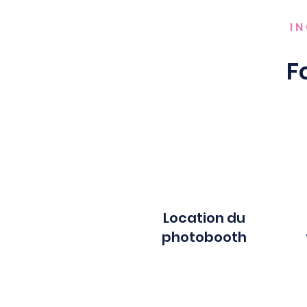
I
F
Location du
photobooth