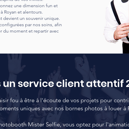
 donnez une dimension fun et
 à Royan et alentours.
t devient un souvenir unique.
 configurées par nos soins, afin
r du moment et repartir avec
un service client attentif 
sir fou à être à l'écoute de vos projets pour contri
oments uniques avec nos bornes photos à louer à 
hotobooth Mister Selfie, vous optez pour l'animati