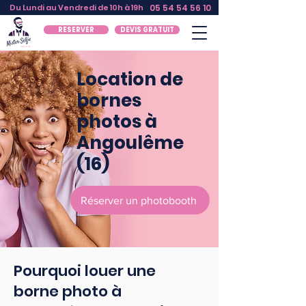
Du Lundi au Vendredi de 10h à 19h
05 54 54 56 10
RESERVER
DEVIS GRATUIT
Location de
bornes
photos à
Angoulême
(16)
Réserver un photobooth
Pourquoi louer une
borne photo à