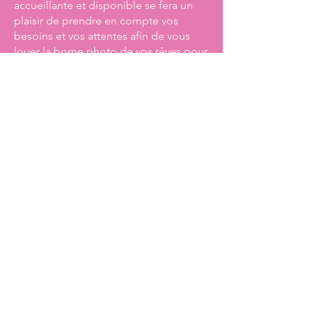
accueillante et disponible se fera un
plaisir de prendre en compte vos
besoins et vos attentes afin de vous
louer la borne photo de vos rêves pour
votre grand jour.
Nous contacter
☎️
05 54 54 56 10
💌 contact@misterselfie.fr