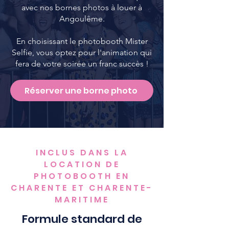
avec nos bornes photos à louer à
Angoulême.
En choisissant le photobooth Mister
Selfie, vous optez pour l'animation qui
fera de votre soirée un franc succès !
Réserver une borne photo
INCLUS DANS LA
LOCATION DE
PHOTOBOOTH EN
CHARENTE ET CHARENTE-
MARITIME
Formule standard de